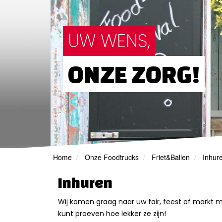
UW WENS,
ONZE ZORG!
Home
Onze Foodtrucks
Friet&Ballen
Inhur
Inhuren
Wij komen graag naar uw fair, feest of markt me
kunt proeven hoe lekker ze zijn!