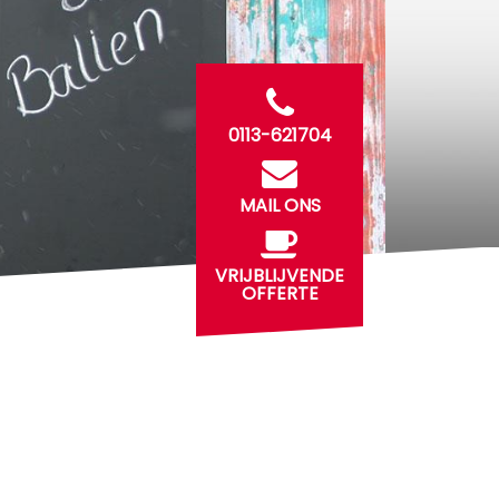
0113-621704
MAIL ONS
VRIJBLIJVENDE
OFFERTE