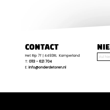
CONTACT
NI
Het Rip 7f | 4493RL Kamperland
T:
0113 - 621 704
E:
info@onderdetoren.nl