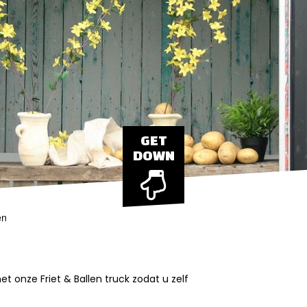
GET
DOWN
en
t onze Friet & Ballen truck zodat u zelf