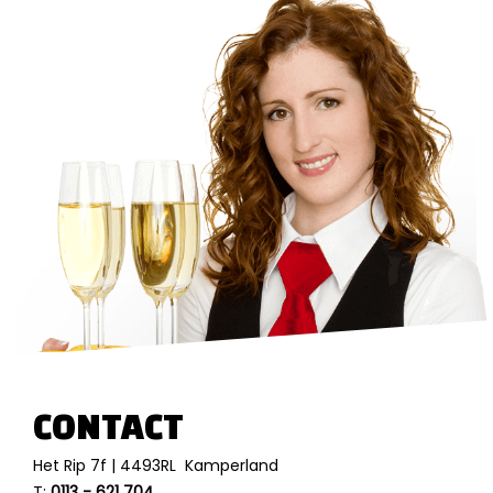
CONTACT
Het Rip 7f | 4493RL Kamperland
T:
0113 - 621 704